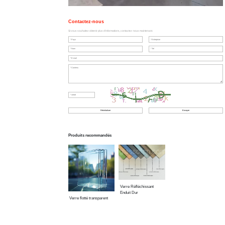
Contactez-nous
Si vous souhaitez obtenir plus d'informations, contactez-nous maintenant.
Produits recommandés
Verre Réfléchissant
Enduit Dur
Verre flotté transparent