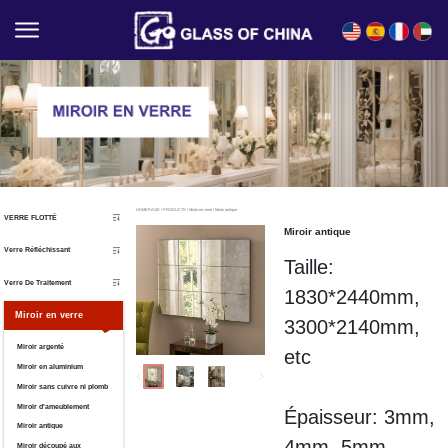
English
Español
Français
العربية
HOMEPAGE
/
PRODUCTS
/
Miroir en verre
/
Miroir antique
VERRE FLOTTÉ
Miroir antique
Verre Réfléchissant
Taille:
Verre De Traitement
1830*2440mm,
Miroir en verre
3300*2140mm
,
Miroir argenté
etc
Miroir en aluminium
Miroir sans cuivre ni plomb
Miroir d'ameublement
Épaisseur: 3mm,
Miroir antique
4mm, 5mm,
Miroir découpé aux