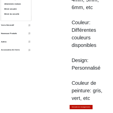
dimensions voulues
6mm
, etc
Miroir encadré
Miroir de sécurité
Couleur:
Verre Décoratif
Différentes
Nouveaux Produits
couleurs
Autres
disponibles
Accessoires En Verre
Design:
Personnalisé
Couleur de
peinture: gris,
vert, etc
Demande de renseignements