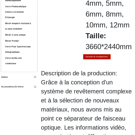
4mm, 5mm,
Numériquement
Verre Photovoltaïque
6mm, 8mm,
Coloré à économie
D'énergie
10mm, 12mm
Miroir tempéré résistant à
la nano oxidation
Taille:
Miroir à sens unique
Miroir Frontal
3660*2440mm
Verre Pour Spectroscope
Holographique
Demande de renseignements
Verre tactile non
conducteur
Description de la production:
Autres
Grâce à la conception d'un
Accessoires En Verre
système de revêtement complexe
et à la sélection de nouveaux
matériaux, nous avons mis au
point ce séparateur de faisceau
optique. Les informations vidéo,