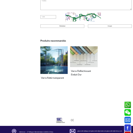
Produits recommandés
Verre Réfléchissant
Enduit Dur
Verre flotté transparent
glassofcn@qq.com
glassofcn@ymail.com
glassofcn@china.com
Adresse： 27 Mingze Street,Dalian 116001 China