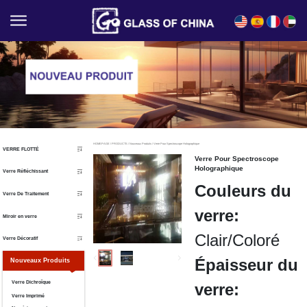
English
Español
Français
العربية
HOMEPAGE
/
PRODUCTS
/
Nouveaux Produits
/
Verre Pour Spectroscope Holographique
VERRE FLOTTÉ
Verre Pour Spectroscope
Holographique
Verre Réfléchissant
Couleurs du
Verre De Traitement
verre:
Miroir en verre
Clair/Coloré
Verre Décoratif
Épaisseur du
Nouveaux Produits
Verre Dichroïque
verre:
Verre Imprimé