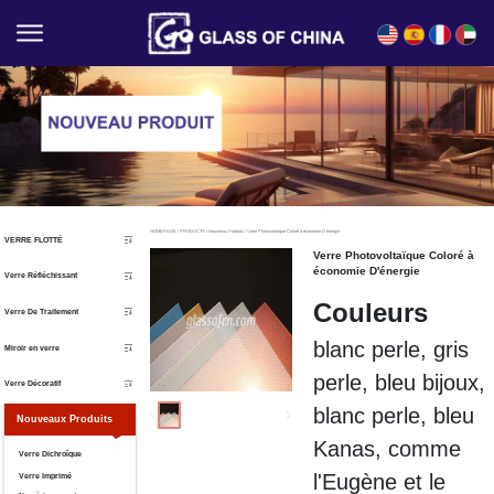
English
Español
Français
العربية
HOMEPAGE
/
PRODUCTS
/
Nouveaux Produits
/
Verre Photovoltaïque Coloré à économie D'énergie
VERRE FLOTTÉ
Verre Photovoltaïque Coloré à
économie D'énergie
Verre Réfléchissant
Couleurs
Verre De Traitement
:
blanc perle, gris
Miroir en verre
perle, bleu bijoux,
Verre Décoratif
blanc perle, bleu
Nouveaux Produits
Kanas, comme
Verre Dichroïque
l'Eugène et le
Verre Imprimé