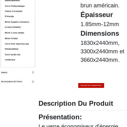
Numériquement
brun américain.
Verre Photovoltaïque
Coloré à économie
Épaisseur
D'énergie
:
Miroir tempéré résistant à
1.85mm-12mm
la nano oxidation
Dimensions
Miroir à sens unique
:
Miroir Frontal
1830x2440mm,
Verre Pour Spectroscope
Holographique
3300x2440mm et
Verre tactile non
3660x2440mm.
conducteur
Autres
Accessoires En Verre
Demande de renseignements
Description Du Produit
Présentation:
Le verre économiseur d'énergie